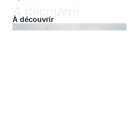
À découvrir
À découvrir
AUTOMOBILE
Peugeot 306 Maxi en
occasion : signaux
d’alerte et bons indices
La Peugeot 306 Maxi est une voiture de rallye
produite en série
…
5 août 2026