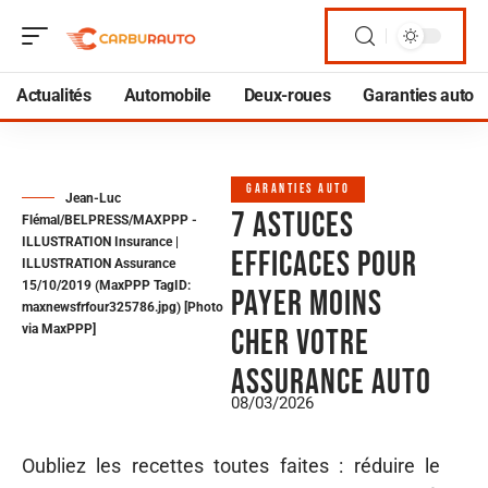
Actualités
Automobile
Deux-roues
Garanties auto
GARANTIES AUTO
Jean-Luc
7 astuces
Flémal/BELPRESS/MAXPPP -
ILLUSTRATION Insurance |
efficaces pour
ILLUSTRATION Assurance
15/10/2019 (MaxPPP TagID:
payer moins
maxnewsfrfour325786.jpg) [Photo
via MaxPPP]
cher votre
assurance auto
08/03/2026
Oubliez les recettes toutes faites : réduire le