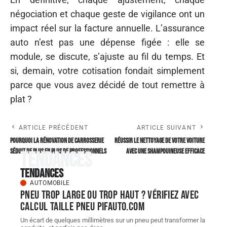
négociation et chaque geste de vigilance ont un
impact réel sur la facture annuelle. L’assurance
auto n’est pas une dépense figée : elle se
module, se discute, s’ajuste au fil du temps. Et
si, demain, votre cotisation fondait simplement
parce que vous avez décidé de tout remettre à
plat ?
ARTICLE PRÉCÉDENT
ARTICLE SUIVANT
Pourquoi la rénovation de carrosserie
Réussir le nettoyage de votre voiture
séduit de plus en plus de professionnels
avec une shampouineuse efficace
Tendances
Tendances
AUTOMOBILE
Pneu trop large ou trop haut ? Vérifiez avec
Calcul taille Pneu pifauto.com
Un écart de quelques millimètres sur un pneu peut transformer la