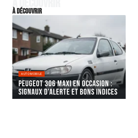
À découvrir
À découvrir
AUTOMOBILE
Peugeot 306 Maxi en occasion :
signaux d’alerte et bons indices
La Peugeot 306 Maxi est une voiture de rallye
produite en série
…
5 août 2026