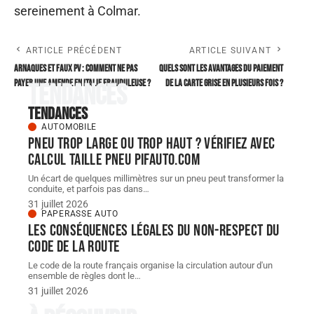
sereinement à Colmar.
ARTICLE PRÉCÉDENT
ARTICLE SUIVANT
Arnaques et faux PV : comment ne pas
Quels sont les avantages du paiement
payer une AMENDE en Italie frauduleuse ?
de la carte grise en plusieurs fois ?
Tendances
Tendances
AUTOMOBILE
Pneu trop large ou trop haut ? Vérifiez avec
Calcul taille Pneu pifauto.com
Un écart de quelques millimètres sur un pneu peut transformer la
conduite, et parfois pas dans
…
31 juillet 2026
PAPERASSE AUTO
Les conséquences légales du non-respect du
code de la route
Le code de la route français organise la circulation autour d'un
ensemble de règles dont le
…
31 juillet 2026