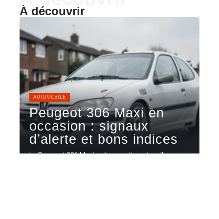
À découvrir
AUTOMOBILE
Peugeot 306 Maxi en
occasion : signaux
d’alerte et bons indices
La Peugeot 306 Maxi est une voiture de rallye
produite en série
…
5 août 2026