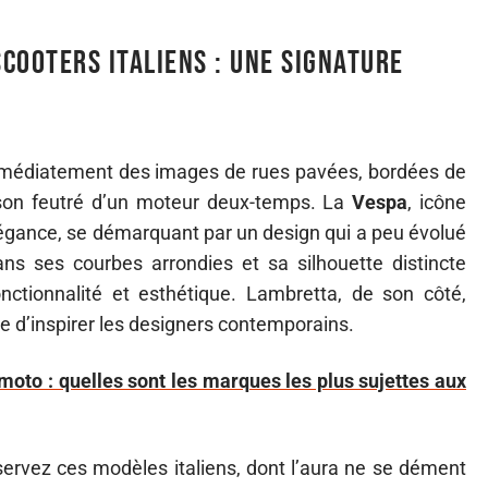
scooters italiens : une signature
immédiatement des images de rues pavées, bordées de
 son feutré d’un moteur deux-temps. La
Vespa
, icône
légance, se démarquant par un design qui a peu évolué
s ses courbes arrondies et sa silhouette distincte
onctionnalité et esthétique. Lambretta, de son côté,
nue d’inspirer les designers contemporains.
moto : quelles sont les marques les plus sujettes aux
ervez ces modèles italiens, dont l’aura ne se dément