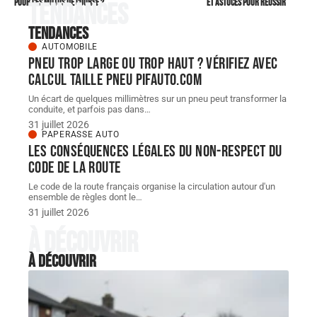
pour ces motos de course ?
et astuces pour réussir
Tendances
Tendances
AUTOMOBILE
Pneu trop large ou trop haut ? Vérifiez avec
Calcul taille Pneu pifauto.com
Un écart de quelques millimètres sur un pneu peut transformer la
conduite, et parfois pas dans
…
31 juillet 2026
PAPERASSE AUTO
Les conséquences légales du non-respect du
code de la route
Le code de la route français organise la circulation autour d'un
ensemble de règles dont le
…
31 juillet 2026
À découvrir
À découvrir