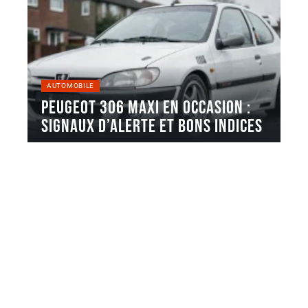
AUTOMOBILE
Peugeot 306 Maxi en occasion :
signaux d’alerte et bons indices
La Peugeot 306 Maxi est une voiture de rallye
produite en série
…
5 août 2026
Contact
Mentions Légales
Sitemap
© 2025 | carburauto.fr