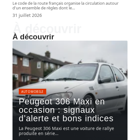
Le code de la route français organise la circulation autour
d'un ensemble de règles dont le
…
31 juillet 2026
À découvrir
À découvrir
AUTOMOBILE
Peugeot 306 Maxi en
occasion : signaux
d’alerte et bons indices
La Peugeot 306 Maxi est une voiture de rallye
produite en série
…