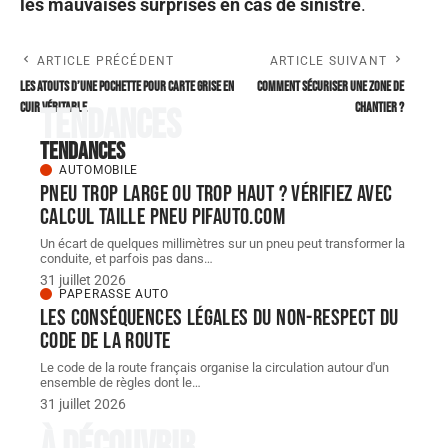
les mauvaises surprises en cas de sinistre
.
ARTICLE PRÉCÉDENT
ARTICLE SUIVANT
Les atouts d’une pochette pour carte grise en
Comment sécuriser une zone de
cuir véritable
chantier ?
Tendances
Tendances
AUTOMOBILE
Pneu trop large ou trop haut ? Vérifiez avec
Calcul taille Pneu pifauto.com
Un écart de quelques millimètres sur un pneu peut transformer la
conduite, et parfois pas dans
…
31 juillet 2026
PAPERASSE AUTO
Les conséquences légales du non-respect du
code de la route
Le code de la route français organise la circulation autour d'un
ensemble de règles dont le
…
31 juillet 2026
À découvrir