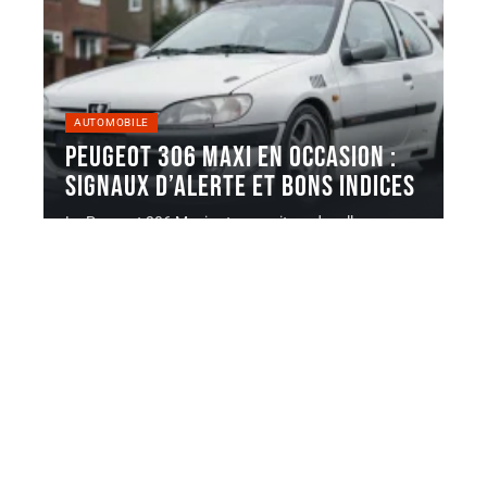
AUTOMOBILE
Peugeot 306 Maxi en occasion :
signaux d’alerte et bons indices
La Peugeot 306 Maxi est une voiture de rallye
produite en série
…
5 août 2026
Contact
Mentions Légales
Sitemap
© 2025 | carburauto.fr