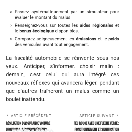
Passez systématiquement par un simulateur pour
évaluer le montant du malus.
Renseignez-vous sur toutes les
aides régionales
et
le
bonus écologique
disponibles.
Comparez soigneusement les
émissions
et le
poids
des véhicules avant tout engagement.
La fiscalité automobile se réinvente sous nos
yeux. Anticiper, s’informer, choisir malin :
demain, c’est celui qui aura intégré ces
nouveaux réflexes qui avancera léger, pendant
que d’autres traîneront un malus comme un
boulet inattendu.
ARTICLE PRÉCÉDENT
ARTICLE SUIVANT
Résiliation d’assurance voiture
Feu rouge avec une flèche verte :
groupama : les inconvénients
fonctionnement et signification