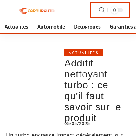
Actualités
Automobile
Deux-roues
Garanties 
ACTUALITÉS
Additif
nettoyant
turbo : ce
qu’il faut
savoir sur le
produit
05/05/2025
Un turbo encrassé impact généralement sur