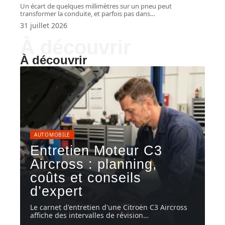
Un écart de quelques millimètres sur un pneu peut
transformer la conduite, et parfois pas dans
…
31 juillet 2026
À découvrir
À découvrir
AUTOMOBILE
Entretien Moteur C3
Aircross : planning,
coûts et conseils
d’expert
Le carnet d'entretien d'une Citroën C3 Aircross
affiche des intervalles de révision
…