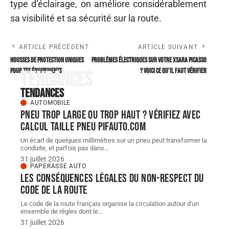
type d’éclairage, on améliore considérablement
sa visibilité et sa sécurité sur la route.
ARTICLE PRÉCÉDENT
ARTICLE SUIVANT
Housses de protection uniques
Problèmes électriques sur votre Xsara Picasso
pour tes équipements
? Voici ce qu’il faut vérifier
Tendances
Tendances
AUTOMOBILE
Pneu trop large ou trop haut ? Vérifiez avec
Calcul taille Pneu pifauto.com
Un écart de quelques millimètres sur un pneu peut transformer la
conduite, et parfois pas dans
…
31 juillet 2026
PAPERASSE AUTO
Les conséquences légales du non-respect du
code de la route
Le code de la route français organise la circulation autour d'un
ensemble de règles dont le
…
31 juillet 2026